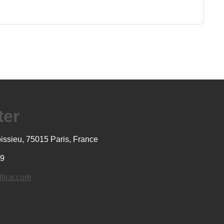
ter
oissieu, 75015 Paris, France
39
ltice.com