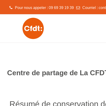
Pour nous appeler : 09 69 39 19 39
Courriel :
cont
Passer au contenu principal
Centre de partage de La CFDT
Résumé de conservation 