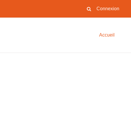
Connexion
Activer/désactiver la s
Accueil