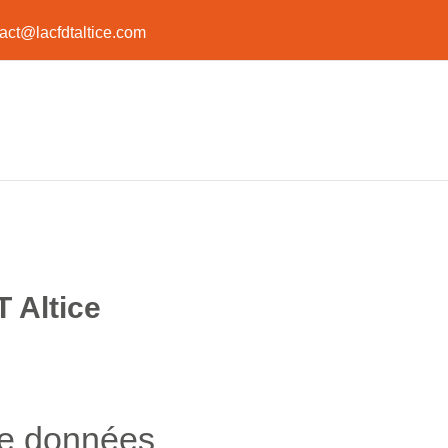
act@lacfdtaltice.com
 Altice
de données